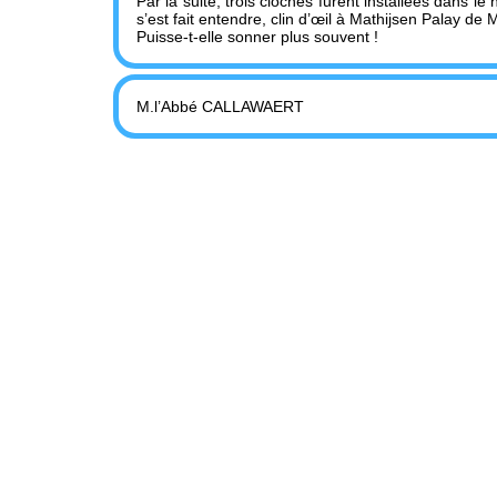
Par la suite, trois cloches furent installées dans le
s’est fait entendre, clin d’œil à Mathijsen Palay de
Puisse-t-elle sonner plus souvent !
M.l’Abbé CALLAWAERT