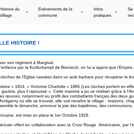
Histoire du
Evénements de la
Infos
Se
Village
commune
pratiques
res
LE HISTOIRE !
vec son régiment à Margival.
l’enfance par la Kurlturkampf de Bismarck, on lui a appris que l’Empire 
es cloches de l’Eglise cassées dans un acte barbare pour récupérer le br
ine » 1824, « Victorine Charlotte » 1885 (Les cloches portent en effe
le gaulois, plus il repousse ». Cette maxime a pu se réaliser grâce à 
 des œuvres, notamment eu profit des combattants français des deux g
tgarny où elle se trouvait, elle voit renaître le village : maisons, chape
rassemble le dimanche, annonce la joie des baptêmes, des communions,
éricaine, est mise en place le 1er Octobre 1928.
ricain offert en collaboration avec la Croix Rouge Américaine, par l’in
»