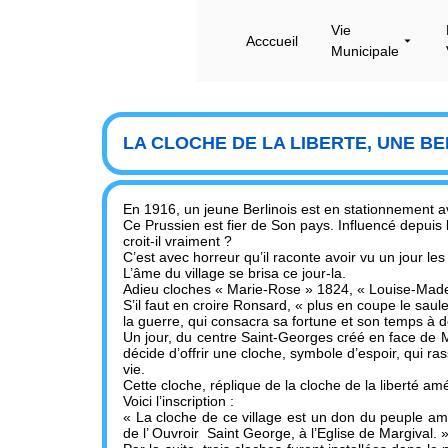
Vie
Acccueil
Municipale
LA CLOCHE DE LA LIBERTE, UNE BEL
En 1916, un jeune Berlinois est en stationnement a
Ce Prussien est fier de Son pays. Influencé depuis 
croit-il vraiment ?
C’est avec horreur qu’il raconte avoir vu un jour l
L’âme du village se brisa ce jour-la.
Adieu cloches « Marie-Rose » 1824, « Louise-Madele
S’il faut en croire Ronsard, « plus en coupe le sau
la guerre, qui consacra sa fortune et son temps à
Un jour, du centre Saint-Georges créé en face de Mon
décide d’offrir une cloche, symbole d’espoir, qui 
vie.
Cette cloche, réplique de la cloche de la liberté am
Voici l’inscription :
« La cloche de ce village est un don du peuple amé
de l’ Ouvroir Saint George, à l’Eglise de Margival. 