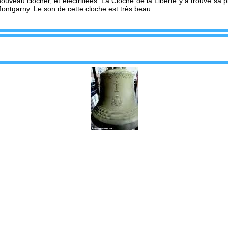
 nouveau clocher, et électrifiées. La Cloche de la Liberté y a trouvé sa 
 Montgarny. Le son de cette cloche est très beau.