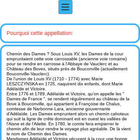
Pourquoi cette appellation:
Chemin des Dames ? Sous Louis XV, les Dames de la cour
empruntaient cette voie carrossable (ancienne voie romaine)
pour se rendre en carrosse à l'Abbaye de Vauclerc et au
Château des Boves, situés près de Bouconville (actuellement
Bouconville-Vauclerc).
De l'union de Louis XV (1710 - 1774) avec Marie
LESZCZYNSKA en 1725, naquirent dix enfants, dont Marie
Adélaïde et Victoire.
Entre 1776 et 1789, Adélaïde et Victoire, qu'on appelle les "
Dames de France ", se rendent régulirement au château de la
Bove à Bouconville, qui appartient à Françoise de Chalus,
comtesse de Narbonne-Lara, ancienne gouvernante
d'Adélaïde. Les Dames empruntent alors un chemin cahoteux
qui suit la ligne de crête dominant est en ouest les vallées de
l'Aisne et de l'Ailette. En 1780, le comte fera empierrer le
chemin afin de leur rendre le voyage plus agréable. De là vient
le nom de Chemin des Dames.
Mesdames Adélaïde et Victoire vécurent à la cour une bonne