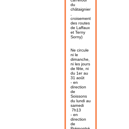
carrefour
du
châtaignier
,
croisement
des routes
de Laffaux
et Terny
Sorny)
Ne circule
ni le
dimanche,
ni les jours
de fête, ni
du 1er au
31 août
- en
direction
de
Soissons
du lundi au
samedi
7h13
- en
direction
de
Prémontré