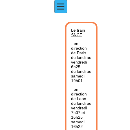
Le train
SNCF
- en
direction
de Paris
du lundi au
vendredi
6h25
du lundi au
samedi
19h01
- en
direction
de Laon
du lundi au
vendredi
7h07 et
16h25
samedi
16h22