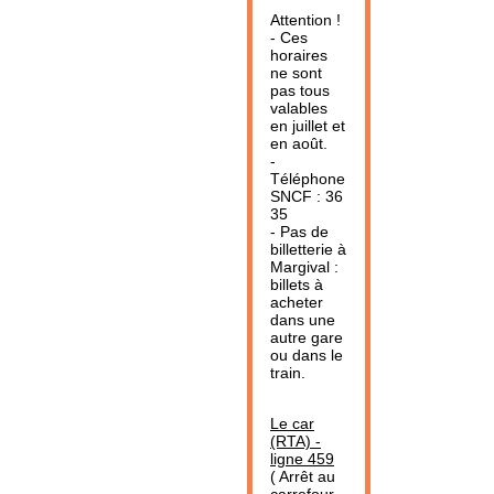
Attention !
- Ces
horaires
ne sont
pas tous
valables
en juillet et
en août.
-
Téléphone
SNCF : 36
35
- Pas de
billetterie à
Margival :
billets à
acheter
dans une
autre gare
ou dans le
train.
Le car
(RTA) -
ligne 459
( Arrêt au