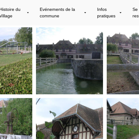
Histoire du
Evénements de la
Infos
Se
Village
commune
pratiques
res